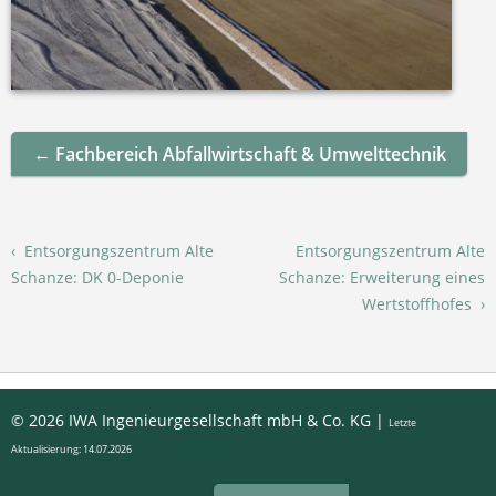
← Fachbereich Abfallwirtschaft & Umwelttechnik
‹
Entsorgungszentrum Alte
Entsorgungszentrum Alte
Schanze: DK 0-Deponie
Schanze: Erweiterung eines
Wertstoffhofes
›
© 2026 IWA Ingenieurgesellschaft mbH & Co. KG |
Letzte
Aktualisierung: 14.07.2026