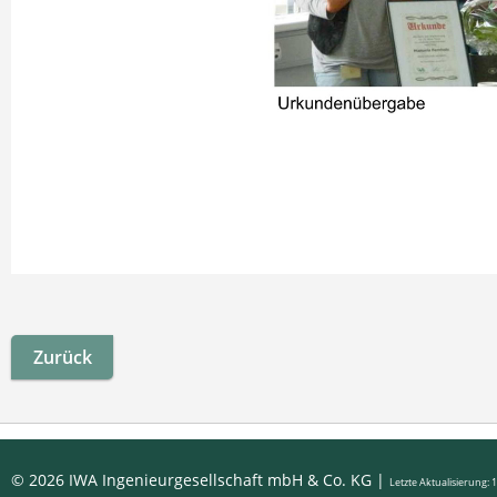
Zurück
© 2026 IWA Ingenieurgesellschaft mbH & Co. KG |
Letzte Aktualisierung: 